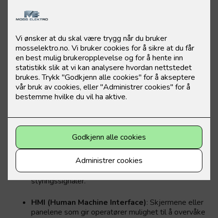
Det starter med befaringen
Etter befaring vurderer vi hvilke komponenter som bør
installeres. Blant annet vil vi kunne
integrere
:
Sensorer
: Registrerer informasjon som temperatur,
trykk, fuktighet eller bevegelse og sender denne
informasjonen til styringsenheten.
Programmerbare logiske styringer (PLS)
: En
elektronisk enhet som kan programmeres til å
utføre bestemte oppgaver basert på signalene fra
sensorene.
Aktuatorer
:
Enheter som utfører handlinger, som å
åpne ventiler, slå på motorer, eller justere
hastigheten på en pumpe basert på
styringssignaler.
HMI (Human Machine Interface)
: Skjermene eller
panelene som gir operatører mulighet til å overvåke