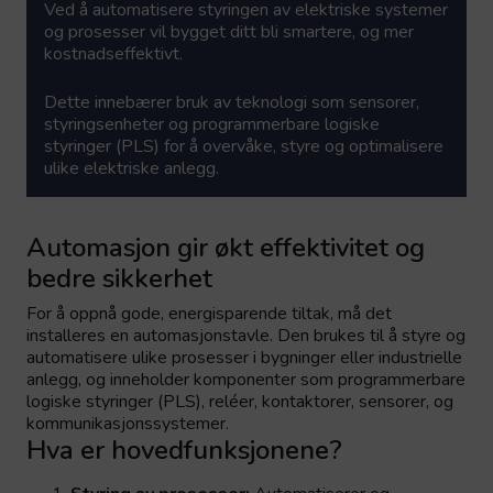
Ved å
automatisere styringen av elektriske systemer
og prosesser
vil bygget ditt bli smartere, og mer
kostnadseffektivt
.
Dette innebærer bruk av teknologi som sensorer,
styringsenheter og programmerbare logiske
styringer (PLS) for å overvåke, styre og optimalisere
ulike elektriske anlegg.
Automasjon gir økt effektivitet og
bedre sikkerhet
For å oppnå gode, energisparende tiltak, må det
installeres en automasjonstavle. Den
brukes til å styre og
automatisere ulike prosesser i bygninger eller industrielle
anlegg
, og
inneholder komponenter som programmerbare
logiske styringer (PLS), reléer,
kontaktorer
, sensorer, og
kommunikasjonssystemer.
Hva er hovedfunksjonene?