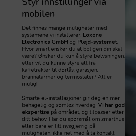
Styr innstillinger via
mobilen
Det finnes mange muligheter med
systemene vi installerer,
Loxone
Electronics GmbH
og
Plejd-systemet
.
Hvor smart ønsker du at boligen din skal
være? Ønsker du kun å styre belysningen,
eller vil du kunne styre alt fra
kaffetrakter til dørlås, garasjen,
brannalarmer og termostater? Alt er
mulig!
Smarte el-installasjoner gir deg en mer
behagelig og sømløs hverdag.
Vi har god
ekspertise
på området, og tilpasser etter
ditt behov. Har du spørsmål om smarthus
eller bare er litt nysgjerrig på
muligheten, ikke nøl med å
ta kontakt