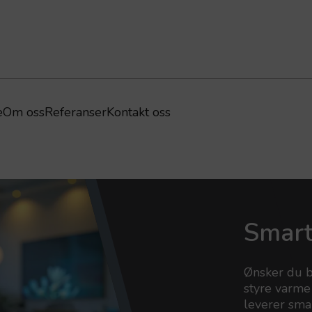
e
Om oss
Referanser
Kontakt oss
Smar
Ønsker du b
styre varme
leverer smar