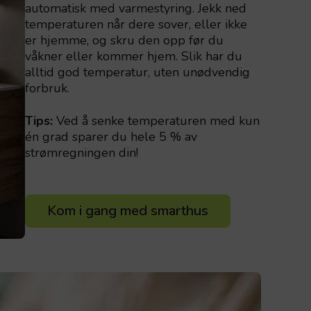
automatisk med varmestyring. Jekk ned
temperaturen når dere sover, eller ikke
er hjemme, og skru den opp før du
våkner eller kommer hjem. Slik har du
alltid god temperatur, uten unødvendig
forbruk.
Tips:
Ved å senke temperaturen med kun
én grad sparer du hele 5 % av
strømregningen din!
Kom i gang med smarthus