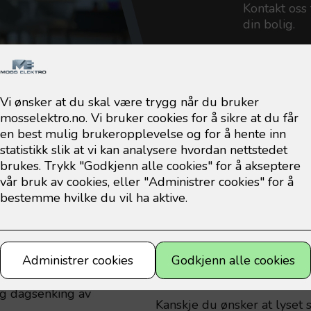
Kontakt oss 
din bolig.
Kontakt
us
Scenarier og aut
rutiner
tt, og øker sikkerhet og
 med smarthus, her er noen
Ved hjelp av automatiske i
lage lysscenarier i boligen d
g dagsenking av
Kanskje du ønsker at lyset s