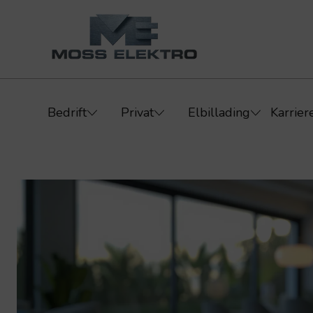
Bedrift
Privat
Elbillading
Karrier