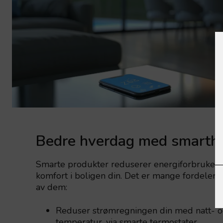
Bedre hverdag med smarth
Smarte produkter reduserer energiforbruket di
komfort i boligen din. Det er mange fordeler
av dem:
Reduser strømregningen din med natt- o
temperatur, via smarte termostater.